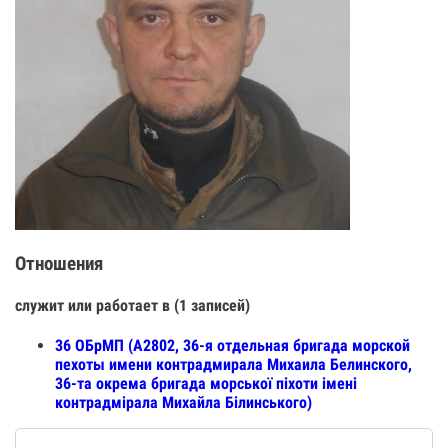
Отношения
служит или работает в (1 записей)
36 ОБрМП (А2802, 36-я отдельная бригада морской
пехоты имени контрадмирала Михаила Белинского,
36-та окрема бригада морської піхоти імені
контрадмірала Михайла Білинського)