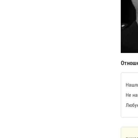
Отнош
Нашли
Не на
Любую