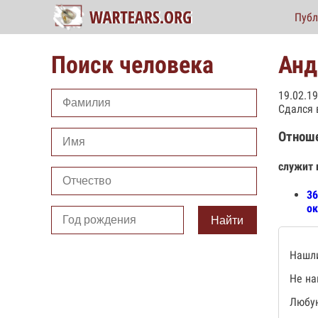
Публ
Поиск человека
Анд
19.02.1
Сдался 
Отнош
служит 
36
ок
Найти
Нашли
Не на
Любую