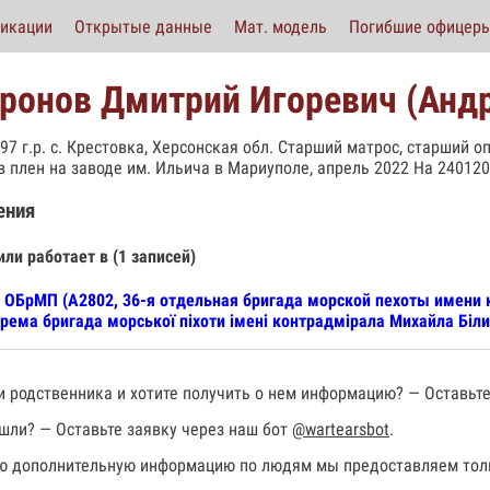
икации
Открытые данные
Мат. модель
Погибшие офицер
ронов Дмитрий Игоревич (Андр
997 г.р. с. Крестовка, Херсонская обл. Старший матрос, старший о
в плен на заводе им. Ильича в Мариуполе, апрель 2022 На 240120
ения
или работает в (1 записей)
 ОБрМП (А2802, 36-я отдельная бригада морской пехоты имени 
рема бригада морської піхоти імені контрадмірала Михайла Біли
 родственника и хотите получить о нем информацию? — Оставьте
шли? — Оставьте заявку через наш бот
@wartearsbot
.
 дополнительную информацию по людям мы предоставляем толь