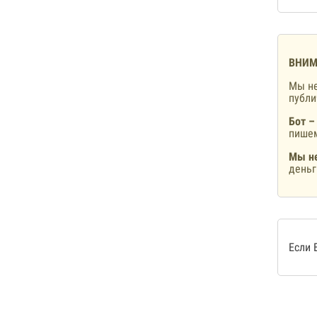
ВНИМ
Мы не
публ
Бот –
пишем
Мы не
деньг
Если 