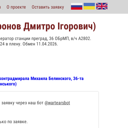
ы
О проекте
Оставить заявку
онов Дмитро Ігорович)
ператор станции преград, 36 ОБрМП, в/ч А2802.
24 в плену. Обмен 11.04.2026.
контрадмирала Михаила Белинского, 36-та
нського)
 заявку через наш бот
@wartearsbot
ко по заявке.