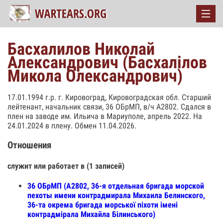
Басхалилов Николай
Александрович (Басхалілов
Микола Олександрович)
17.01.1994 г.р. г. Кировоград, Кировоградская обл. Старший
лейтенант, начальник связи, 36 ОБрМП, в/ч А2802. Сдался в
плен на заводе им. Ильича в Мариуполе, апрель 2022. На
24.01.2024 в плену. Обмен 11.04.2026.
Отношения
служит или работает в (1 записей)
36 ОБрМП (А2802, 36-я отдельная бригада морской
пехоты имени контрадмирала Михаила Белинского,
36-та окрема бригада морської піхоти імені
контрадмірала Михайла Білинського)