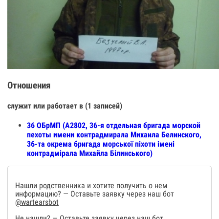
Отношения
служит или работает в (1 записей)
36 ОБрМП (А2802, 36-я отдельная бригада морской
пехоты имени контрадмирала Михаила Белинского,
36-та окрема бригада морської піхоти імені
контрадмірала Михайла Білинського)
Нашли родственника и хотите получить о нем
информацию? — Оставьте заявку через наш бот
@wartearsbot
Не нашли? — Оставьте заявку через наш бот